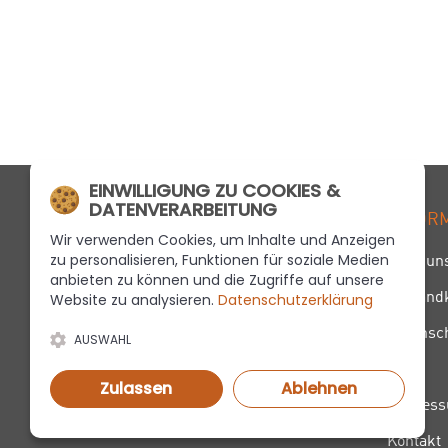
EINWILLIGUNG ZU COOKIES &
DATENVERARBEITUNG
MÜHLE4
INFOR
Wir verwenden Cookies, um Inhalte und Anzeigen
zu personalisieren, Funktionen für soziale Medien
Über un
An der Mühle 4
anbieten zu können und die Zugriffe auf unsere
Versand
Website zu analysieren.
Datenschutzerklärung
47906 Kempen
Telefon
+49 21 52 . 95 73 00
Datensc
AUSWAHL
Email
kontakt@muehle4.de
AGB
Zulassen
Ablehnen
Impres
Kontakt