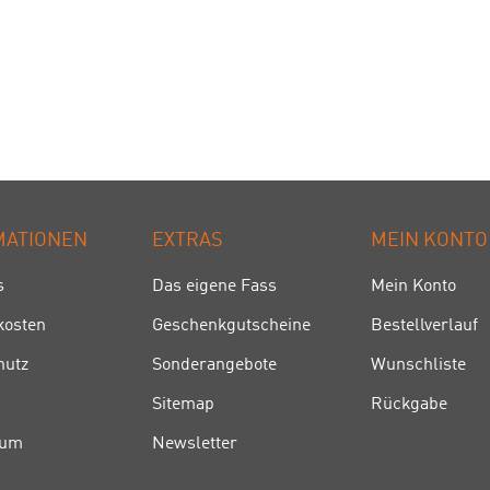
MATIONEN
EXTRAS
MEIN KONTO
s
Das eigene Fass
Mein Konto
kosten
Geschenkgutscheine
Bestellverlauf
hutz
Sonderangebote
Wunschliste
Sitemap
Rückgabe
sum
Newsletter