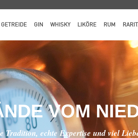
GETREIDE
GIN
WHISKY
LIKÖRE
RUM
RARI
NDE VOM NIE
 Tradition, echte Expertise und viel Lie