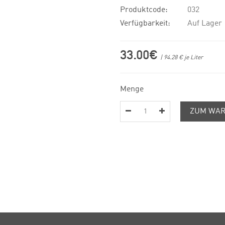
Produktcode:
032
Verfügbarkeit:
Auf Lager
33.00€
| 94.28 € je Liter
Menge
ZUM WAR