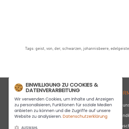
Tags:
geist
,
von
,
der
,
schwarzen
,
johannisbeere
,
edelgeiste
EINWILLIGUNG ZU COOKIES &
DATENVERARBEITUNG
MÜHLE4
INFOR
Wir verwenden Cookies, um Inhalte und Anzeigen
zu personalisieren, Funktionen für soziale Medien
Über un
An der Mühle 4
anbieten zu können und die Zugriffe auf unsere
Website zu analysieren.
Datenschutzerklärung
Versand
47906 Kempen
Telefon
+49 21 52 . 95 73 00
Datensc
AUSWAHL