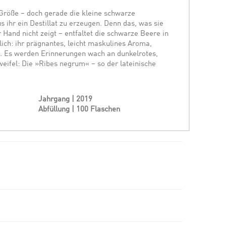
er Größe – doch gerade die kleine schwarze
s ihr ein Destillat zu erzeugen. Denn das, was sie
r Hand nicht zeigt – entfaltet die schwarze Beere in
ich: ihr prägnantes, leicht maskulines Aroma,
g. Es werden Erinnerungen wach an dunkelrotes,
weifel: Die »Ribes negrum« – so der lateinische
Jahrgang | 2019
Abfüllung | 100 Flaschen