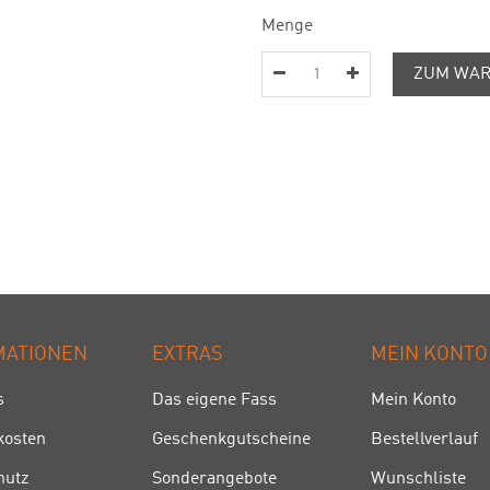
Menge
ZUM WAR
MATIONEN
EXTRAS
MEIN KONTO
s
Das eigene Fass
Mein Konto
kosten
Geschenkgutscheine
Bestellverlauf
hutz
Sonderangebote
Wunschliste