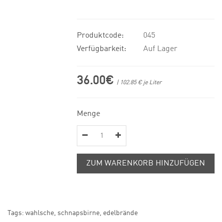
Produktcode:
045
Verfügbarkeit:
Auf Lager
36.00€
| 102.85 € je Liter
Menge
ZUM WARENKORB HINZUFÜGEN
Tags:
wahlsche
,
schnapsbirne
,
edelbrände