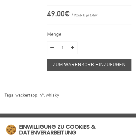
49.00€
| 98.00 € je Liter
Menge
ZUM WARENKORB HINZUFÜGEN
Tags:
wackertapp
,
n°
,
whisky
MÜHLE4
EINWILLIGUNG ZU COOKIES &
DATENVERARBEITUNG
INFORMATIONEN