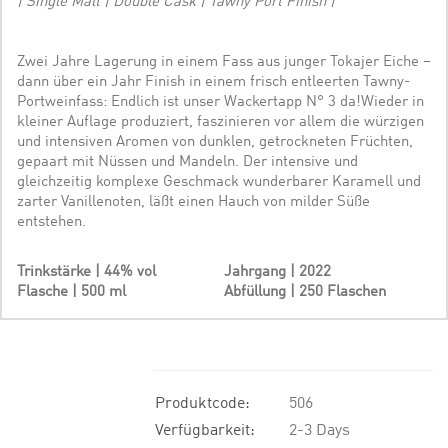
| Single Malt | Double Cask | Tawny Port Finish |
Zwei Jahre Lagerung in einem Fass aus junger Tokajer Eiche –
dann über ein Jahr Finish in einem frisch entleerten Tawny-
Portweinfass: Endlich ist unser Wackertapp N° 3 da!Wieder in
kleiner Auflage produziert, faszinieren vor allem die würzigen
und intensiven Aromen von dunklen, getrockneten Früchten,
gepaart mit Nüssen und Mandeln. Der intensive und
gleichzeitig komplexe Geschmack wunderbarer Karamell und
zarter Vanillenoten, läßt einen Hauch von milder Süße
entstehen.
Trinkstärke | 44% vol
Jahrgang | 2022
Flasche | 500 ml
Abfüllung | 250 Flaschen
Produktcode:
506
Verfügbarkeit:
2-3 Days