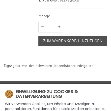
| 82.85 € je Liter
Menge
ZUM WARENKORB HINZUFÜGEN
Tags:
geist
,
von
,
der
,
schwarzen
,
johannisbeere
,
edelgeiste
MÜHLE4
EINWILLIGUNG ZU COOKIES &
DATENVERARBEITUNG
INFORMATIONEN
Wir verwenden Cookies, um Inhalte und Anzeigen zu
EXTRAS
personalisieren, Funktionen für soziale Medien anbieten zu