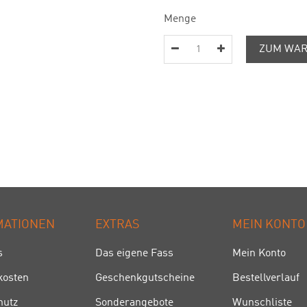
Menge
ZUM WAR
MATIONEN
EXTRAS
MEIN KONTO
s
Das eigene Fass
Mein Konto
kosten
Geschenkgutscheine
Bestellverlauf
hutz
Sonderangebote
Wunschliste