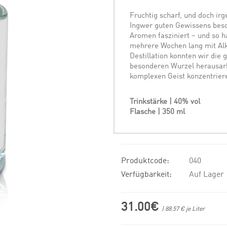
Fruchtig scharf, und doch i
Ingwer guten Gewissens besc
Aromen fasziniert – und so 
mehrere Wochen lang mit Alk
Destillation konnten wir die 
besonderen Wurzel herausarb
komplexen Geist konzentrier
Trinkstärke | 40% vol
Flasche | 350 ml
Produktcode:
040
Verfügbarkeit:
Auf Lager
31.00€
| 88.57 € je Liter