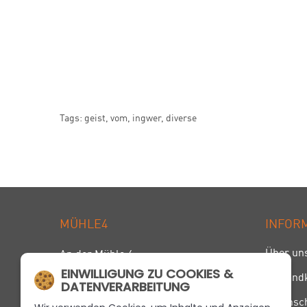
Tags:
geist
,
vom
,
ingwer
,
diverse
MÜHLE4
INFOR
Über un
An der Mühle 4
EINWILLIGUNG ZU COOKIES &
Versand
47906 Kempen
DATENVERARBEITUNG
Telefon
+49 21 52 . 95 73 00
Datensc