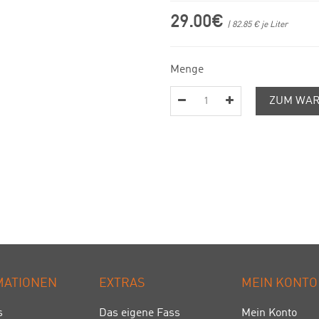
29.00€
| 82.85 € je Liter
Menge
ZUM WAR
MATIONEN
EXTRAS
MEIN KONTO
s
Das eigene Fass
Mein Konto