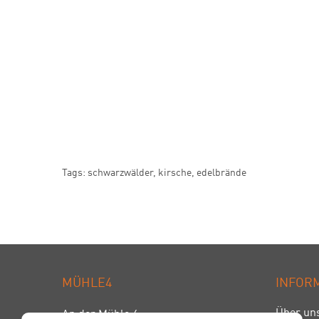
Tags:
schwarzwälder
,
kirsche
,
edelbrände
MÜHLE4
INFOR
Über un
An der Mühle 4