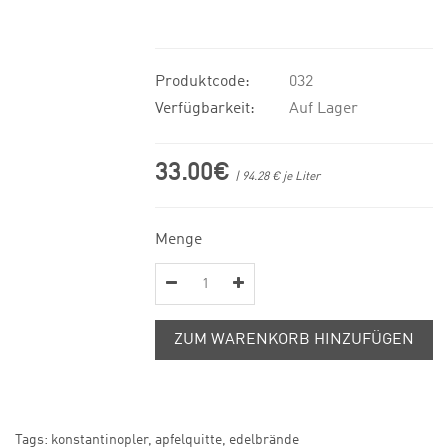
Produktcode:
032
Verfügbarkeit:
Auf Lager
33.00€
| 94.28 € je Liter
Menge
ZUM WARENKORB HINZUFÜGEN
Tags:
konstantinopler
,
apfelquitte
,
edelbrände