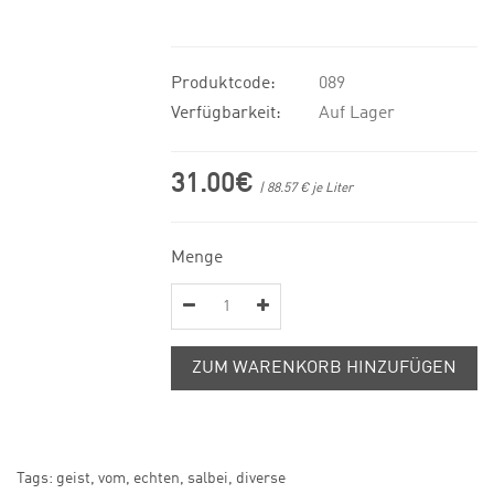
Produktcode:
089
Verfügbarkeit:
Auf Lager
31.00€
| 88.57 € je Liter
Menge
ZUM WARENKORB HINZUFÜGEN
Tags:
geist
,
vom
,
echten
,
salbei
,
diverse