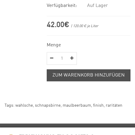
Verfügbarkeit:
Auf Lager
42.00€
| 120.00 € je Liter
Menge
ZUM WARENKORB HINZUFÜGEN
Tags:
wahlsche
,
schnapsbirne
,
maulbeerbaum
,
finish
,
raritäten
MÜHLE4